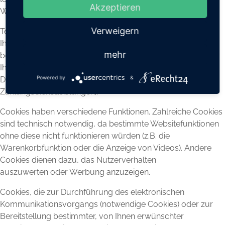
Akzeptieren
Webbrowser erfolgt.
Verweigern
Teilweise können auch Cookies von Drittunternehmen auf
Ihrem Endgerät gespeichert werden, wenn Sie unsere Seite
mehr
betreten (Third-Party-Cookies). Diese ermöglichen uns oder
Ihnen die Nutzung bestimmter Dienstleistungen des
Powered by
&
Drittunternehmens (z.B. Cookies zur Abwicklung von
Zahlungsdienstleistungen).
Cookies haben verschiedene Funktionen. Zahlreiche Cookies
sind technisch notwendig, da bestimmte Websitefunktionen
ohne diese nicht funktionieren würden (z.B. die
Warenkorbfunktion oder die Anzeige von Videos). Andere
Cookies dienen dazu, das Nutzerverhalten
auszuwerten oder Werbung anzuzeigen.
Cookies, die zur Durchführung des elektronischen
Kommunikationsvorgangs (notwendige Cookies) oder zur
Bereitstellung bestimmter, von Ihnen erwünschter