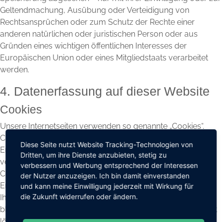
Geltendmachung, Ausübung oder Verteidigung von
Rechtsansprüchen oder zum Schutz der Rechte einer
anderen natürlichen oder juristischen Person oder aus
Gründen eines wichtigen öffentlichen Interesses der
Europäischen Union oder eines Mitgliedstaats verarbeitet
werden.
4. Datenerfassung auf dieser Website
Cookies
Unsere Internetseiten verwenden so genannte „Cookies“.
Cookies sind kleine Textdateien und richten auf Ihrem
Diese Seite nutzt Website Tracking-Technologien von
Endgerät keinen Schaden an. Sie werden entweder
Dritten, um ihre Dienste anzubieten, stetig zu
vorübergehend für die Dauer einer Sitzung (Session-
verbessern und Werbung entsprechend der Interessen
Cookies) oder dauerhaft (permanente Cookies) auf Ihrem
der Nutzer anzuzeigen. Ich bin damit einverstanden
Endgerät gespeichert. Session-Cookies werden nach Ende
und kann meine Einwilligung jederzeit mit Wirkung für
die Zukunft widerrufen oder ändern.
Ihres Besuchs automatisch gelöscht. Permanente Cookies
bleiben auf Ihrem Endgerät gespeichert, bis Sie diese selbst
löschen oder eine automatische Löschung durch Ihren